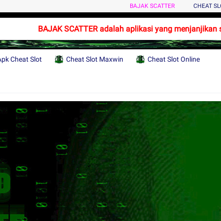
BAJAK SCATTER
CHEAT SL
BAJAK SCATTER adalah aplikasi yang menjanjikan sebuah cheat 
Apk Cheat Slot
Cheat Slot Maxwin
Cheat Slot Online