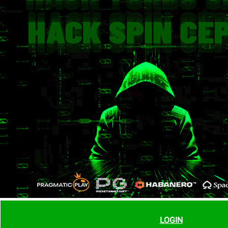
LOGIN