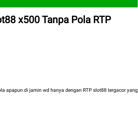
ot88 x500 Tanpa Pola RTP
ola apapun di jamin wd hanya dengan RTP slot88 tergacor yang