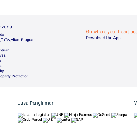
Lazada
Go where your heart be
ada
Download the App
ƒâ€šÃ‚Âliate Program
entuan
vasi
a
da
ity
Property Protection
Jasa Pengiriman
V