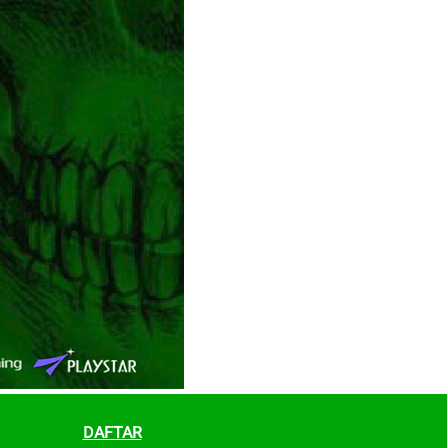
DAFTAR